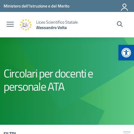
Vai ai contenuti
Vai al menu di navigazione
Vai al footer
Ministero dell'Istruzione e del Merito
Liceo Scientifico Statale
Alessandro Volta
Apr
Circolari per docenti e
personale ATA
FILTRI