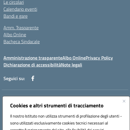
Le circolari
Calendario eventi
Bandi e gare
Amm. Trasparente
Albo Online
Bacheca Sindacale
Amministrazione trasparente
Albo Online
Privacy Policy
Dichiarazione di accessibilità
Note legali
Seguici su:
Indirizzo:
Via Martiri di Via Fani, 1 71122 Foggia
Centralino:
Cookies e altri strumenti di tracciamento
0881234514 - 0881752614 - 0881719420
Email:
fgps010008@istruzione.it
Il nostro Istituto non utilizza strumenti di profilazione degli utenti -
Posta elettronica certificata (PEC):
fgps010008@pec.istruzione.it
sono utilizzati esclusivamente cookies tecnici necessari al
Codice fiscale: 80003140714
corretto funzionamento del sito, alla fruibilità dei servizi