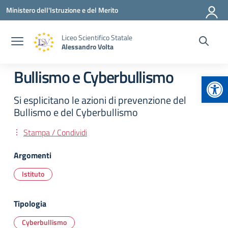
Vai ai contenuti
Vai al menu di navigazione
Vai al footer
Ministero dell'Istruzione e del Merito
Liceo Scientifico Statale
Alessandro Volta
Bullismo e Cyberbullismo
Apr
Si esplicitano le azioni di prevenzione del
Bullismo e del Cyberbullismo
Stampa / Condividi
Argomenti
Istituto
Tipologia
Cyberbullismo