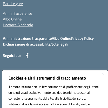
Bandi e gare
Amm. Trasparente
Albo Online
Bacheca Sindacale
Amministrazione trasparente
Albo Online
Privacy Policy
Dichiarazione di accessibilità
Note legali
Seguici su:
Indirizzo:
Via Martiri di Via Fani, 1 71122 Foggia
Centralino:
Cookies e altri strumenti di tracciamento
0881234514 - 0881752614 - 0881719420
Email:
fgps010008@istruzione.it
Il nostro Istituto non utilizza strumenti di profilazione degli utenti -
Posta elettronica certificata (PEC):
fgps010008@pec.istruzione.it
sono utilizzati esclusivamente cookies tecnici necessari al
Codice fiscale: 80003140714
corretto funzionamento del sito, alla fruibilità dei servizi
Codice meccanografico:
FGPS010008
istituzionali e alla sua accessibilità – sono utilizzati, inoltre,