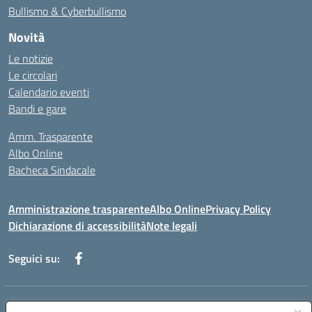
Bullismo & Cyberbullismo
Novità
Le notizie
Le circolari
Calendario eventi
Bandi e gare
Amm. Trasparente
Albo Online
Bacheca Sindacale
Amministrazione trasparente
Albo Online
Privacy Policy
Dichiarazione di accessibilità
Note legali
Seguici su:
Indirizzo:
Via Martiri di Via Fani, 1 71122 Foggia