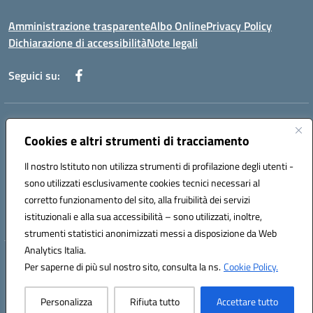
Amministrazione trasparente
Albo Online
Privacy Policy
Dichiarazione di accessibilità
Note legali
Seguici su:
Indirizzo:
Via Martiri di Via Fani, 1 71122 Foggia
Centralino:
Cookies e altri strumenti di tracciamento
0881234514 - 0881752614 - 0881719420
Email:
fgps010008@istruzione.it
Il nostro Istituto non utilizza strumenti di profilazione degli utenti -
Posta elettronica certificata (PEC):
fgps010008@pec.istruzione.it
sono utilizzati esclusivamente cookies tecnici necessari al
Codice fiscale: 80003140714
corretto funzionamento del sito, alla fruibilità dei servizi
Codice meccanografico:
FGPS010008
istituzionali e alla sua accessibilità – sono utilizzati, inoltre,
strumenti statistici anonimizzati messi a disposizione da Web
Analytics Italia.
Hosting & Powered by 3D Solution S.r.l.
Per saperne di più sul nostro sito, consulta la ns.
Cookie Policy.
Concept & Design by Designers Italia
Personalizza
Rifiuta tutto
Accettare tutto