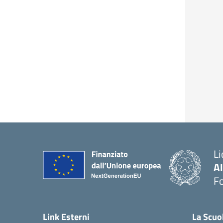
Li
A
F
— 
Link Esterni
La Scuo