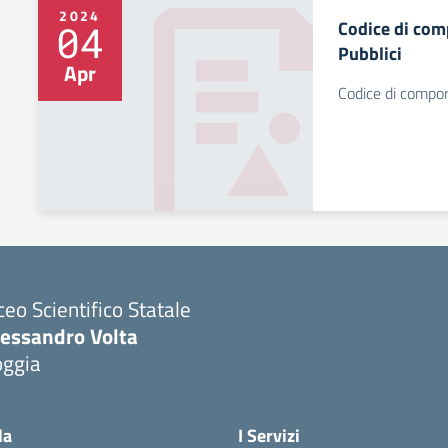
2024
Codice di co
04
Pubblici
Apr
Codice di compo
ceo Scientifico Statale
lessandro Volta
oggia
Visita la pagina iniziale della scuola
la
I Servizi