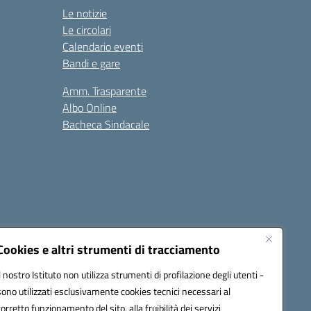
Le notizie
Le circolari
Calendario eventi
Bandi e gare
Amm. Trasparente
Albo Online
Bacheca Sindacale
Seguici su:
Cookies e altri strumenti di tracciamento
Il nostro Istituto non utilizza strumenti di profilazione degli utenti -
sono utilizzati esclusivamente cookies tecnici necessari al
cata (PEC):
fgps010008@pec.istruzione.it
corretto funzionamento del sito, alla fruibilità dei servizi