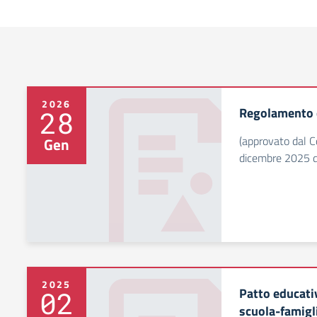
2026
Regolamento d
28
(approvato dal Co
Gen
dicembre 2025 de
2025
Patto educati
02
scuola-famigl