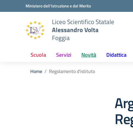
Vai ai contenuti
Vai al menu di navigazione
Vai al footer
Ministero dell'Istruzione e del Merito
Liceo Scientifico Statale
Alessandro Volta
Foggia
Scuola
Servizi
Novità
Didattica
Home
Regolamento d’istituto
Ar
Reg