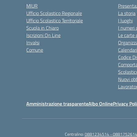
MIUR
Presenta
Ufficio Scolastico Regionale
La storia
Ufficio Scolastico Territoriale
I luoghi
Scuola in Chiaro
I numeri 
Iscrizioni On Line
Le carte 
Invalsi
Organizz
Comune
Calendari
Codice Di
Comporta
Scolastic
Nuovi obb
Lavorator
Amministrazione trasparente
Albo Online
Privacy Pol
Centralino:
0881234514 - 0881752614