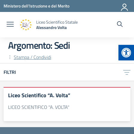
Vai ai contenuti
Vai al menu di navigazione
Vai al footer
Ministero dell'Istruzione e del Merito
Liceo Scientifico Statale
Alessandro Volta
Argomento: Sedi
Apr
Stampa / Condividi
FILTRI
Liceo Scientifico “A. Volta”
LICEO SCIENTIFICO "A. VOLTA"