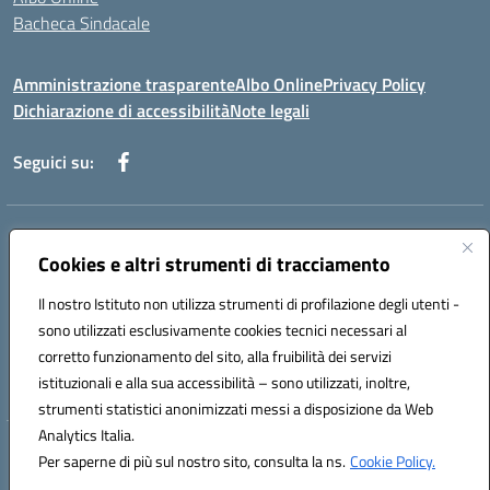
Bacheca Sindacale
Amministrazione trasparente
Albo Online
Privacy Policy
Dichiarazione di accessibilità
Note legali
Seguici su:
Indirizzo:
Via Martiri di Via Fani, 1 71122 Foggia
Centralino:
Cookies e altri strumenti di tracciamento
0881234514 - 0881752614 - 0881719420
Email:
fgps010008@istruzione.it
Il nostro Istituto non utilizza strumenti di profilazione degli utenti -
Posta elettronica certificata (PEC):
fgps010008@pec.istruzione.it
sono utilizzati esclusivamente cookies tecnici necessari al
Codice fiscale: 80003140714
corretto funzionamento del sito, alla fruibilità dei servizi
Codice meccanografico:
FGPS010008
istituzionali e alla sua accessibilità – sono utilizzati, inoltre,
strumenti statistici anonimizzati messi a disposizione da Web
Analytics Italia.
Hosting & Powered by 3D Solution S.r.l.
Per saperne di più sul nostro sito, consulta la ns.
Cookie Policy.
Concept & Design by Designers Italia