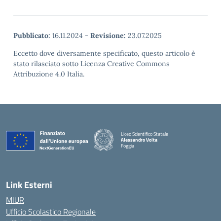
Pubblicato:
16.11.2024
-
Revisione:
23.07.2025
Eccetto dove diversamente specificato, questo articolo è
stato rilasciato sotto Licenza Creative Commons
Attribuzione 4.0 Italia.
Liceo Scientifico Statale
Alessandro Volta
Foggia
— Visita la pagina iniziale della scuola
Link Esterni
MIUR
Ufficio Scolastico Regionale