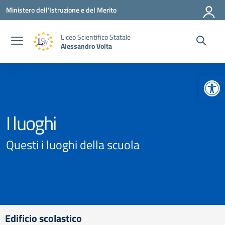
Vai ai contenuti
Vai al menu di navigazione
Vai al footer
Ministero dell'Istruzione e del Merito
Liceo Scientifico Statale
Alessandro Volta
Apr
I luoghi
Questi i luoghi della scuola
Edificio scolastico