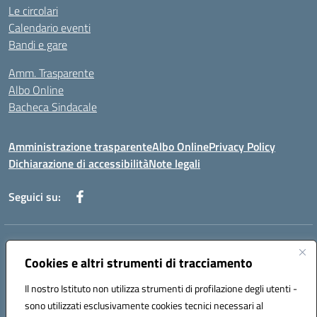
Le circolari
Calendario eventi
Bandi e gare
Amm. Trasparente
Albo Online
Bacheca Sindacale
Amministrazione trasparente
Albo Online
Privacy Policy
Dichiarazione di accessibilità
Note legali
Seguici su:
Indirizzo:
Via Martiri di Via Fani, 1 71122 Foggia
Centralino:
Cookies e altri strumenti di tracciamento
0881234514 - 0881752614 - 0881719420
Email:
fgps010008@istruzione.it
Il nostro Istituto non utilizza strumenti di profilazione degli utenti -
Posta elettronica certificata (PEC):
fgps010008@pec.istruzione.it
sono utilizzati esclusivamente cookies tecnici necessari al
Codice fiscale: 80003140714