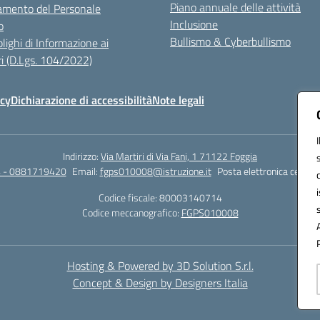
Piano annuale delle attività
mento del Personale
Inclusione
o
Bullismo & Cyberbullismo
lighi di Informazione ai
i (D.Lgs. 104/2022)
icy
Dichiarazione di accessibilità
Note legali
Indirizzo:
Via Martiri di Via Fani, 1 71122 Foggia
 - 0881719420
Email:
fgps010008@istruzione.it
Posta elettronica certifi
Codice fiscale: 80003140714
Codice meccanografico:
FGPS010008
Hosting & Powered by 3D Solution S.r.l.
Concept & Design by Designers Italia