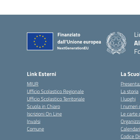
Li
A
F
— 
Link Esterni
La Scuo
MIUR
Presenta
Ufficio Scolastico Regionale
La storia
Ufficio Scolastico Territoriale
I luoghi
Scuola in Chiaro
I numeri 
Iscrizioni On Line
Le carte 
Invalsi
Organizz
Comune
Calendari
Codice Di