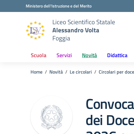
Vai ai contenuti
Vai al menu di navigazione
Vai al footer
Ministero dell'Istruzione e del Merito
Liceo Scientifico Statale
Alessandro Volta
Foggia
Scuola
Servizi
Novità
Didattica
Home
Novità
Le circolari
Circolari per doc
Convocaz
dei Doc