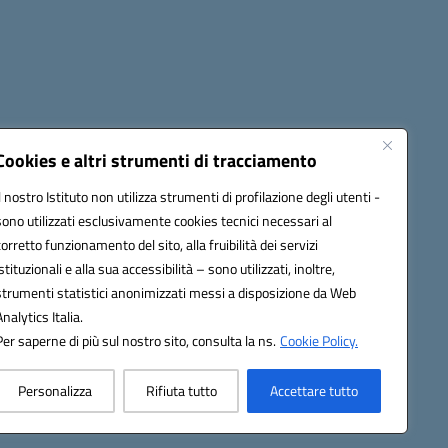
Seguici su:
Cookies e altri strumenti di tracciamento
Il nostro Istituto non utilizza strumenti di profilazione degli utenti -
sono utilizzati esclusivamente cookies tecnici necessari al
cata (PEC):
fgps010008@pec.istruzione.it
corretto funzionamento del sito, alla fruibilità dei servizi
istituzionali e alla sua accessibilità – sono utilizzati, inoltre,
strumenti statistici anonimizzati messi a disposizione da Web
Analytics Italia.
Per saperne di più sul nostro sito, consulta la ns.
Cookie Policy.
Personalizza
Rifiuta tutto
Accettare tutto