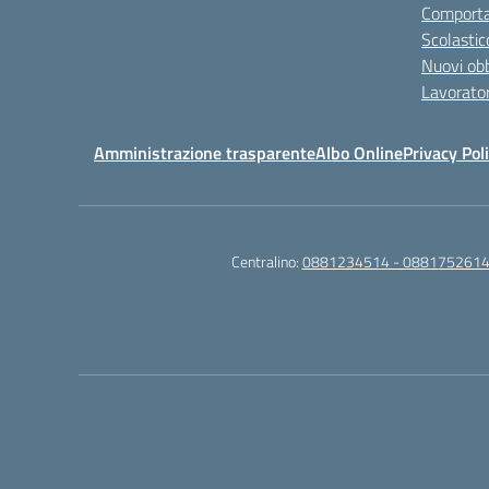
Comporta
Scolastic
Nuovi obb
Lavorator
Amministrazione trasparente
Albo Online
Privacy Pol
Centralino:
0881234514 - 0881752614