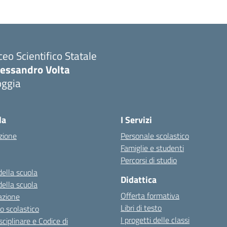
ceo Scientifico Statale
lessandro Volta
oggia
Visita la pagina iniziale della scuola
la
I Servizi
zione
Personale scolastico
Famiglie e studenti
Percorsi di studio
della scuola
Didattica
della scuola
Offerta formativa
azione
Libri di testo
o scolastico
I progetti delle classi
sciplinare e Codice di