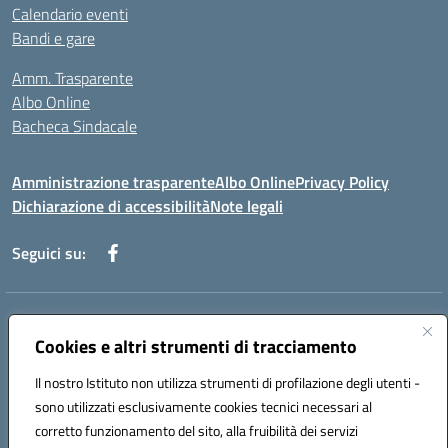
Calendario eventi
Bandi e gare
Amm. Trasparente
Albo Online
Bacheca Sindacale
Amministrazione trasparente
Albo Online
Privacy Policy
Dichiarazione di accessibilità
Note legali
Seguici su:
Indirizzo:
Via Martiri di Via Fani, 1 71122 Foggia
Centralino:
Cookies e altri strumenti di tracciamento
0881234514 - 0881752614 - 0881719420
Email:
fgps010008@istruzione.it
Il nostro Istituto non utilizza strumenti di profilazione degli utenti -
Posta elettronica certificata (PEC):
fgps010008@pec.istruzione.it
sono utilizzati esclusivamente cookies tecnici necessari al
Codice fiscale: 80003140714
corretto funzionamento del sito, alla fruibilità dei servizi
Codice meccanografico:
FGPS010008