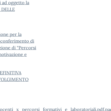
i ad oggetto la
O DELLE
one per la
l conferimento di
azione di “Percorsi
motivazione e
EFINITIVA
NVOLGIMENTO
i_x_percorsi_formativi_e_laboratoriali.pdf.pa