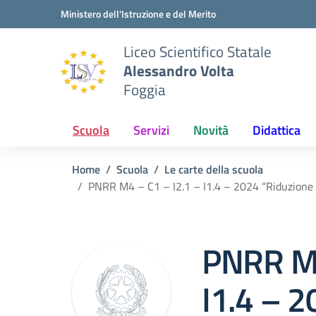
Vai ai contenuti
Vai al menu di navigazione
Vai al footer
Ministero dell'Istruzione e del Merito
Liceo Scientifico Statale
Alessandro Volta
Foggia
Scuola
Servizi
Novità
Didattica
Home
Scuola
Le carte della scuola
PNRR M4 – C1 – I2.1 – I1.4 – 2024 “Riduzione de
PNRR M4
I1.4 – 2