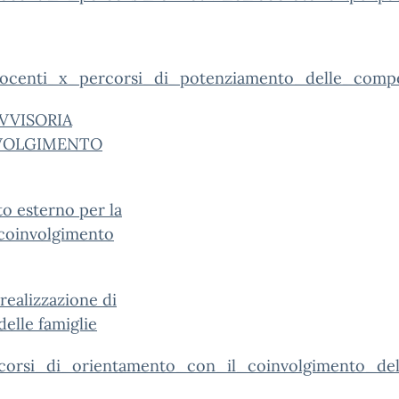
nti_x_percorsi_di_potenziamento_delle_compe
VVISORIA
NVOLGIMENTO
o esterno per la
 coinvolgimento
realizzazione di
elle famiglie
i_di_orientamento_con_il_coinvolgimento_dell