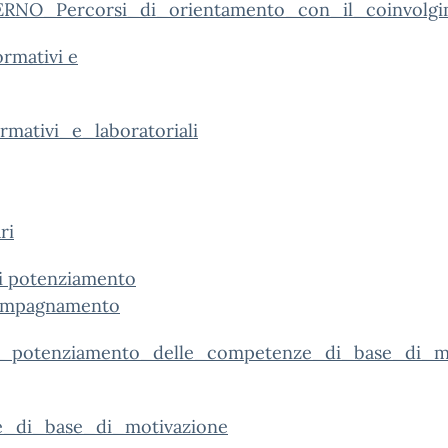
_Percorsi_di_orientamento_con_il_coinvolgime
ormativi e
ativi_e_laboratoriali
ri
di potenziamento
ccompagnamento
_potenziamento_delle_competenze_di_base_di_m
e_di_base_di_motivazione