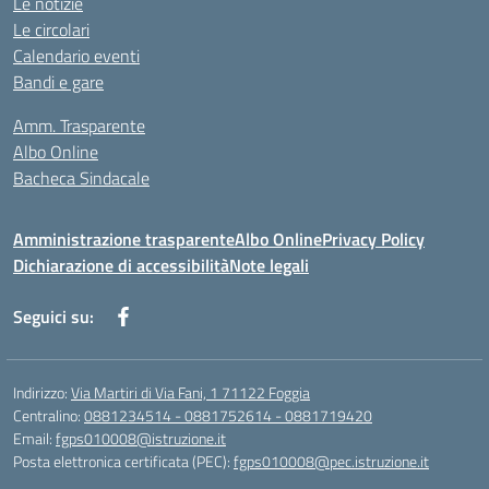
Le notizie
Le circolari
Calendario eventi
Bandi e gare
Amm. Trasparente
Albo Online
Bacheca Sindacale
Amministrazione trasparente
Albo Online
Privacy Policy
Dichiarazione di accessibilità
Note legali
Seguici su:
Indirizzo:
Via Martiri di Via Fani, 1 71122 Foggia
Centralino:
0881234514 - 0881752614 - 0881719420
Email:
fgps010008@istruzione.it
Posta elettronica certificata (PEC):
fgps010008@pec.istruzione.it