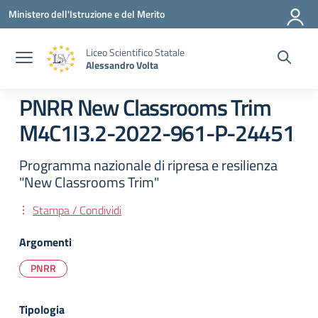
Vai ai contenuti
Vai al menu di navigazione
Vai al footer
Ministero dell'Istruzione e del Merito
Liceo Scientifico Statale
Alessandro Volta
PNRR New Classrooms Trim
M4C1I3.2-2022-961-P-24451
Programma nazionale di ripresa e resilienza
"New Classrooms Trim"
Stampa / Condividi
Argomenti
PNRR
Tipologia