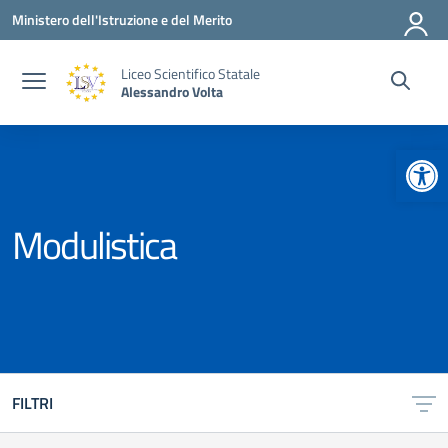
Vai ai contenuti
Vai al menu di navigazione
Vai al footer
Ministero dell'Istruzione e del Merito
Liceo Scientifico Statale
Alessandro Volta
Apr
Modulistica
FILTRI