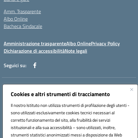
Amm. Trasparente
Albo Online
Bacheca Sindacale
Amministrazione trasparente
Albo Online
Privacy Policy
Dichiarazione di accessibilità
Note legali
Seguici su:
Indirizzo:
Via Martiri di Via Fani, 1 71122 Foggia
Centralino:
Cookies e altri strumenti di tracciamento
0881234514 - 0881752614 - 0881719420
Email:
fgps010008@istruzione.it
Il nostro Istituto non utilizza strumenti di profilazione degli utenti -
Posta elettronica certificata (PEC):
fgps010008@pec.istruzione.it
sono utilizzati esclusivamente cookies tecnici necessari al
Codice fiscale: 80003140714
corretto funzionamento del sito, alla fruibilità dei servizi
Codice meccanografico:
FGPS010008
istituzionali e alla sua accessibilità – sono utilizzati, inoltre,
strumenti statistici anonimizzati messi a disposizione da Web