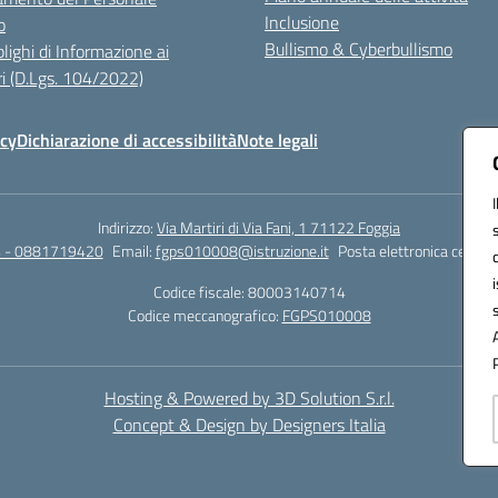
Inclusione
o
Bullismo & Cyberbullismo
lighi di Informazione ai
i (D.Lgs. 104/2022)
icy
Dichiarazione di accessibilità
Note legali
Indirizzo:
Via Martiri di Via Fani, 1 71122 Foggia
 - 0881719420
Email:
fgps010008@istruzione.it
Posta elettronica certifi
Codice fiscale: 80003140714
Codice meccanografico:
FGPS010008
Hosting & Powered by 3D Solution S.r.l.
Concept & Design by Designers Italia