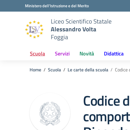
Vai ai contenuti
Vai al menu di navigazione
Vai al footer
Ministero dell'Istruzione e del Merito
Liceo Scientifico Statale
Alessandro Volta
Foggia
Scuola
Servizi
Novità
Didattica
Home
Scuola
Le carte della scuola
Codice 
Codice d
compor