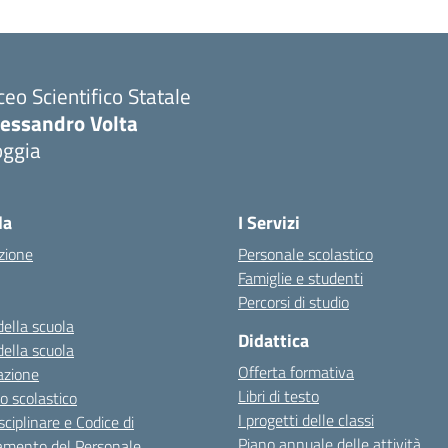
ceo Scientifico Statale
lessandro Volta
oggia
Visita la pagina iniziale della scuola
la
I Servizi
zione
Personale scolastico
Famiglie e studenti
Percorsi di studio
della scuola
Didattica
della scuola
Offerta formativa
azione
Libri di testo
o scolastico
I progetti delle classi
sciplinare e Codice di
Piano annuale delle attività
mento del Personale