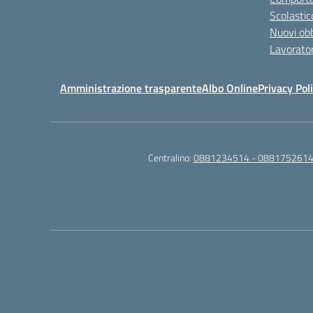
Scolastic
Nuovi obb
Lavorator
Amministrazione trasparente
Albo Online
Privacy Pol
Centralino:
0881234514 - 0881752614