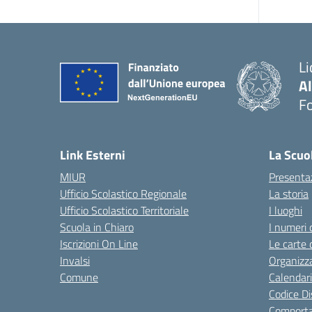
Li
A
F
— 
Link Esterni
La Scuo
MIUR
Presenta
Ufficio Scolastico Regionale
La storia
Ufficio Scolastico Territoriale
I luoghi
Scuola in Chiaro
I numeri 
Iscrizioni On Line
Le carte 
Invalsi
Organizz
Comune
Calendari
Codice Di
Comporta