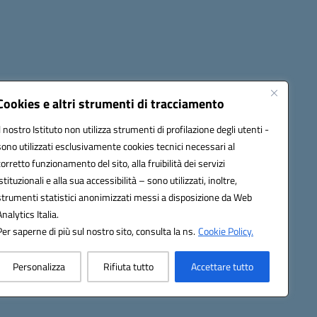
Seguici su:
Cookies e altri strumenti di tracciamento
Il nostro Istituto non utilizza strumenti di profilazione degli utenti -
sono utilizzati esclusivamente cookies tecnici necessari al
cata (PEC):
fgps010008@pec.istruzione.it
corretto funzionamento del sito, alla fruibilità dei servizi
istituzionali e alla sua accessibilità – sono utilizzati, inoltre,
strumenti statistici anonimizzati messi a disposizione da Web
Analytics Italia.
Per saperne di più sul nostro sito, consulta la ns.
Cookie Policy.
Personalizza
Rifiuta tutto
Accettare tutto