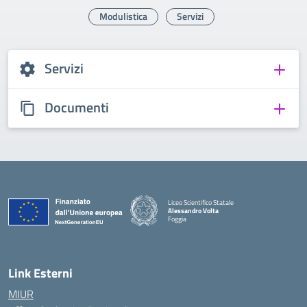
Modulistica
Servizi
Servizi
Documenti
Liceo Scientifico Statale
Alessandro Volta
Foggia
— Visita la pagina iniziale della scuola
Link Esterni
MIUR