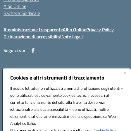
Albo Online
Bacheca Sindacale
Amministrazione trasparente
Albo Online
Privacy Policy
Dichiarazione di accessibilità
Note legali
Seguici su:
Indirizzo:
Via Martiri di Via Fani, 1 71122 Foggia
Centralino:
Cookies e altri strumenti di tracciamento
0881234514 - 0881752614 - 0881719420
Email:
fgps010008@istruzione.it
Il nostro Istituto non utilizza strumenti di profilazione degli utenti -
Posta elettronica certificata (PEC):
fgps010008@pec.istruzione.it
sono utilizzati esclusivamente cookies tecnici necessari al
Codice fiscale: 80003140714
corretto funzionamento del sito, alla fruibilità dei servizi
Codice meccanografico:
FGPS010008
istituzionali e alla sua accessibilità – sono utilizzati, inoltre,
strumenti statistici anonimizzati messi a disposizione da Web
Analytics Italia.
Hosting & Powered by 3D Solution S.r.l.
Per saperne di più sul nostro sito, consulta la ns.
Cookie Policy.