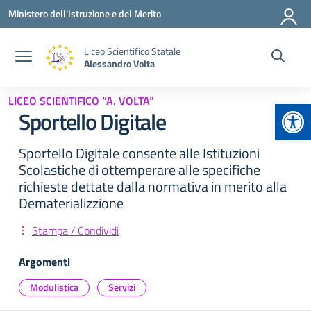
Vai ai contenuti
Vai al menu di navigazione
Vai al footer
Ministero dell'Istruzione e del Merito
Liceo Scientifico Statale
Alessandro Volta
LICEO SCIENTIFICO “A. VOLTA”
Apr
Sportello Digitale
Sportello Digitale consente alle Istituzioni
Scolastiche di ottemperare alle specifiche
richieste dettate dalla normativa in merito alla
Dematerializzione
Stampa / Condividi
Argomenti
Modulistica
Servizi