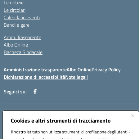
Le notizie
Le circolari
Calendario eventi
Bandi e gare
Amm. Trasparente
Albo Online
Bacheca Sindacale
Amministrazione trasparente
Albo Online
Privacy Policy
Dichiarazione di accessibilità
Note legali
Seguici su:
Indirizzo:
Via Martiri di Via Fani, 1 71122 Foggia
Centralino:
Cookies e altri strumenti di tracciamento
0881234514 - 0881752614 - 0881719420
Email:
fgps010008@istruzione.it
Il nostro Istituto non utilizza strumenti di profilazione degli utenti -
Posta elettronica certificata (PEC):
fgps010008@pec.istruzione.it