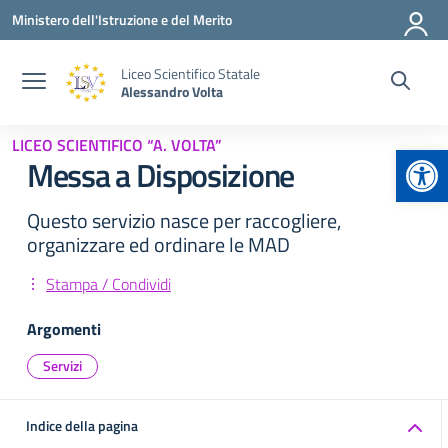
Vai ai contenuti
Vai al menu di navigazione
Vai al footer
Ministero dell'Istruzione e del Merito
Liceo Scientifico Statale
Alessandro Volta
LICEO SCIENTIFICO “A. VOLTA”
Apr
Messa a Disposizione
Questo servizio nasce per raccogliere,
organizzare ed ordinare le MAD
Stampa / Condividi
Argomenti
Servizi
Indice della pagina