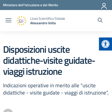
Vai ai contenuti
Vai al menu di navigazione
Vai al footer
Ministero dell'Istruzione e del Merito
Liceo Scientifico Statale
Alessandro Volta
Apr
Disposizioni uscite
didattiche-visite guidate-
viaggi istruzione
Indicazioni operative in merito alle “uscite
didattiche - visite guidate - viaggi di istruzione”,