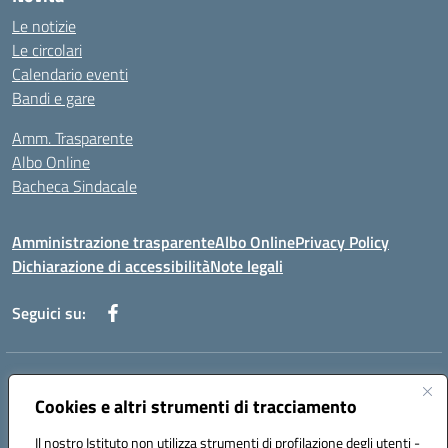
Le notizie
Le circolari
Calendario eventi
Bandi e gare
Amm. Trasparente
Albo Online
Bacheca Sindacale
Amministrazione trasparente
Albo Online
Privacy Policy
Dichiarazione di accessibilità
Note legali
Seguici su:
Indirizzo:
Via Martiri di Via Fani, 1 71122 Foggia
Centralino:
Cookies e altri strumenti di tracciamento
0881234514 - 0881752614 - 0881719420
Email:
fgps010008@istruzione.it
Il nostro Istituto non utilizza strumenti di profilazione degli utenti -
Posta elettronica certificata (PEC):
fgps010008@pec.istruzione.it