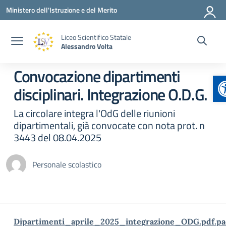
Vai ai contenuti
Vai al menu di navigazione
Vai al footer
Ministero dell'Istruzione e del Merito
Liceo Scientifico Statale
Alessandro Volta
Convocazione dipartimenti
A
disciplinari. Integrazione O.D.G.
La circolare integra l'OdG delle riunioni
dipartimentali, già convocate con nota prot. n
3443 del 08.04.2025
Personale scolastico
Dipartimenti_aprile_2025_integrazione_ODG.pdf.pa