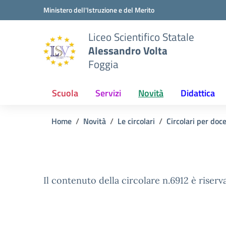
Vai ai contenuti
Vai al menu di navigazione
Vai al footer
Ministero dell'Istruzione e del Merito
Liceo Scientifico Statale
Alessandro Volta
Foggia
Scuola
Servizi
Novità
Didattica
Home
Novità
Le circolari
Circolari per doc
Il contenuto della circolare n.6912 è riserv