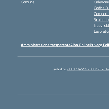
Comune
Calendari
Codice Di
Comporta
Scolastic
Nuovi obb
Lavorator
Amministrazione trasparente
Albo Online
Privacy Pol
Centralino:
0881234514 - 0881752614