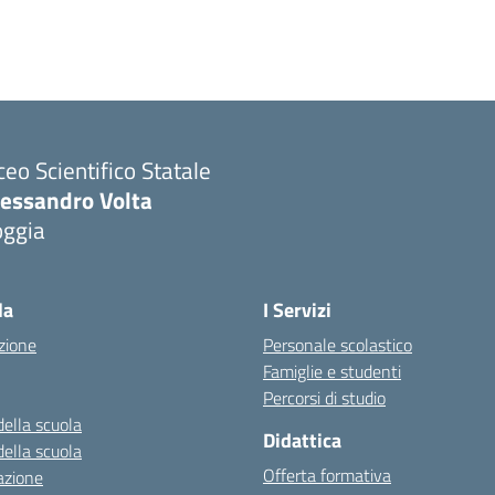
ceo Scientifico Statale
lessandro Volta
oggia
Visita la pagina iniziale della scuola
la
I Servizi
zione
Personale scolastico
Famiglie e studenti
Percorsi di studio
della scuola
Didattica
della scuola
Offerta formativa
azione