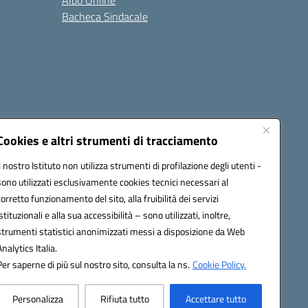
Albo Online
Bacheca Sindacale
Seguici su:
Cookies e altri strumenti di tracciamento
Il nostro Istituto non utilizza strumenti di profilazione degli utenti -
sono utilizzati esclusivamente cookies tecnici necessari al
cata (PEC):
fgps010008@pec.istruzione.it
corretto funzionamento del sito, alla fruibilità dei servizi
istituzionali e alla sua accessibilità – sono utilizzati, inoltre,
strumenti statistici anonimizzati messi a disposizione da Web
Analytics Italia.
Per saperne di più sul nostro sito, consulta la ns.
Cookie Policy.
Personalizza
Rifiuta tutto
Accettare tutto