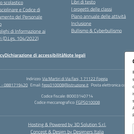
Libri di testo
o scolastico
I progetti delle classi
sciplinare e Codice di
Piano annuale delle attività
mento del Personale
Inclusione
o
Bullismo & Cyberbullismo
lighi di Informazione ai
i (D.Lgs. 104/2022)
icy
Dichiarazione di accessibilità
Note legali
Indirizzo:
Via Martiri di Via Fani, 1 71122 Foggia
 - 0881719420
Email:
fgps010008@istruzione.it
Posta elettronica certifi
Codice fiscale: 80003140714
Codice meccanografico:
FGPS010008
Hosting & Powered by 3D Solution S.r.l.
Concept & Design by Designers Italia