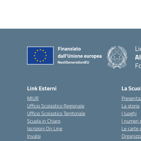
Li
A
F
— 
Link Esterni
La Scuo
MIUR
Presenta
Ufficio Scolastico Regionale
La storia
Ufficio Scolastico Territoriale
I luoghi
Scuola in Chiaro
I numeri 
Iscrizioni On Line
Le carte 
Invalsi
Organizz