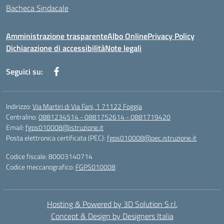
Bacheca Sindacale
Amministrazione trasparente
Albo Online
Privacy Policy
Dichiarazione di accessibilità
Note legali
Seguici su:
Indirizzo:
Via Martiri di Via Fani, 1 71122 Foggia
Centralino:
0881234514 - 0881752614 - 0881719420
Email:
fgps010008@istruzione.it
Posta elettronica certificata (PEC):
fgps010008@pec.istruzione.it
Codice fiscale: 80003140714
Codice meccanografico:
FGPS010008
Hosting & Powered by 3D Solution S.r.l.
Concept & Design by Designers Italia