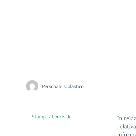
Personale scolastico
Stampa / Condividi
In rela
relativ
informa