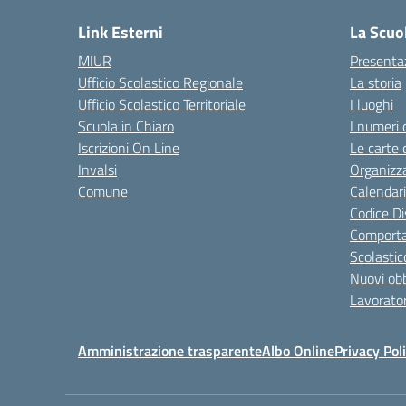
Link Esterni
La Scuo
MIUR
Presenta
Ufficio Scolastico Regionale
La storia
Ufficio Scolastico Territoriale
I luoghi
Scuola in Chiaro
I numeri 
Iscrizioni On Line
Le carte 
Invalsi
Organizz
Comune
Calendari
Codice Di
Comporta
Scolastic
Nuovi obb
Lavorator
Amministrazione trasparente
Albo Online
Privacy Pol