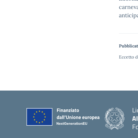
carneva
anticip
Pubblicat
Eccetto d
Li
A
F
— 