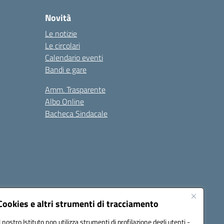
Novità
Le notizie
Le circolari
Calendario eventi
Bandi e gare
Amm. Trasparente
Albo Online
Bacheca Sindacale
Seguici su:
Cookies e altri strumenti di tracciamento
Il nostro Istituto non utilizza strumenti di profilazione degli utenti -