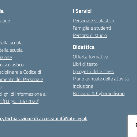
la
I Servizi
zione
Personale scolastico
Famiglie e studenti
Percorsi di studio
della scuola
Didattica
della scuola
Offerta formativa
azione
Libri di testo
o scolastico
I progetti delle classi
sciplinare e Codice di
Piano annuale delle attività
mento del Personale
Inclusione
o
Bullismo & Cyberbullismo
lighi di Informazione ai
i (D.Lgs. 104/2022)
icy
Dichiarazione di accessibilità
Note legali