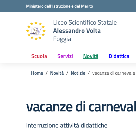
Vai ai contenuti
Vai al menu di navigazione
Vai al footer
Ministero dell'Istruzione e del Merito
Liceo Scientifico Statale
Alessandro Volta
Foggia
Scuola
Servizi
Novità
Didattica
Home
Novità
Notizie
vacanze di carnevale
vacanze di carneva
Interruzione attività didattiche