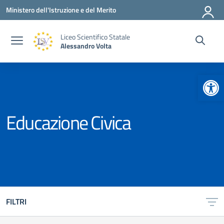
Vai ai contenuti
Vai al menu di navigazione
Vai al footer
Ministero dell'Istruzione e del Merito
Liceo Scientifico Statale
Alessandro Volta
Apr
Educazione Civica
FILTRI