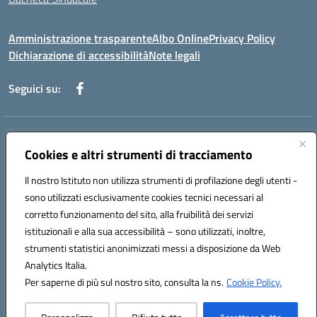
Amministrazione trasparente
Albo Online
Privacy Policy
Dichiarazione di accessibilità
Note legali
Seguici su:
Indirizzo:
Via Martiri di Via Fani, 1 71122 Foggia
Centralino:
Cookies e altri strumenti di tracciamento
0881234514 - 0881752614 - 0881719420
Email:
fgps010008@istruzione.it
Il nostro Istituto non utilizza strumenti di profilazione degli utenti -
Posta elettronica certificata (PEC):
fgps010008@pec.istruzione.it
sono utilizzati esclusivamente cookies tecnici necessari al
Codice fiscale: 80003140714
corretto funzionamento del sito, alla fruibilità dei servizi
Codice meccanografico:
FGPS010008
istituzionali e alla sua accessibilità – sono utilizzati, inoltre,
strumenti statistici anonimizzati messi a disposizione da Web
Analytics Italia.
Hosting & Powered by 3D Solution S.r.l.
Per saperne di più sul nostro sito, consulta la ns.
Cookie Policy.
Concept & Design by Designers Italia