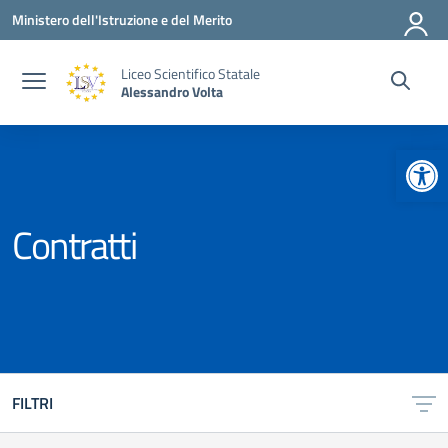
Vai ai contenuti
Vai al menu di navigazione
Vai al footer
Ministero dell'Istruzione e del Merito
Liceo Scientifico Statale
Alessandro Volta
Apr
Contratti
FILTRI