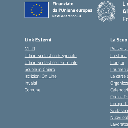
Li
A
F
— 
Link Esterni
La Scuo
MIUR
Presenta
Ufficio Scolastico Regionale
La storia
Ufficio Scolastico Territoriale
I luoghi
Scuola in Chiaro
I numeri 
Iscrizioni On Line
Le carte 
Invalsi
Organizz
Comune
Calendari
Codice Di
Comporta
Scolastic
Nuovi obb
Lavorator