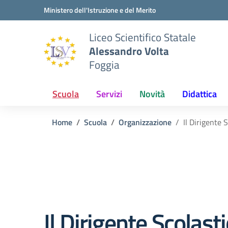
Vai ai contenuti
Vai al menu di navigazione
Vai al footer
Ministero dell'Istruzione e del Merito
Liceo Scientifico Statale
Alessandro Volta
Foggia
Scuola
Servizi
Novità
Didattica
Home
Scuola
Organizzazione
Il Dirigente 
Il Dirigente Scolast