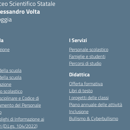
ceo Scientifico Statale
lessandro Volta
oggia
Visita la pagina iniziale della scuola
la
I Servizi
zione
Personale scolastico
Famiglie e studenti
Percorsi di studio
della scuola
Didattica
della scuola
Offerta formativa
azione
Libri di testo
o scolastico
I progetti delle classi
sciplinare e Codice di
Piano annuale delle attività
mento del Personale
Inclusione
o
Bullismo & Cyberbullismo
lighi di Informazione ai
i (D.Lgs. 104/2022)