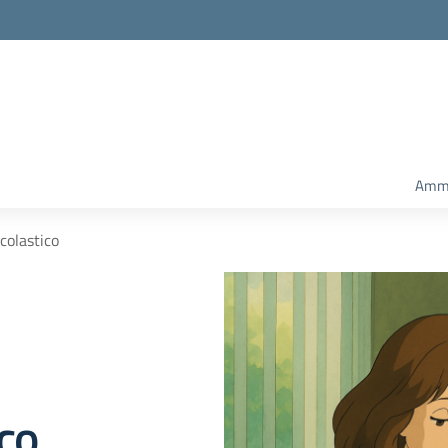
Amm.
Scolastico
ico