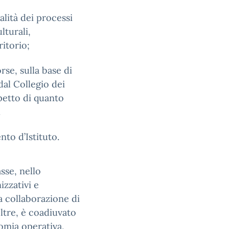
alità dei processi
lturali,
ritorio;
rse, sulla base di
dal Collegio dei
spetto di quanto
.
nto d’Istituto.
asse, nello
izzativi e
la collaborazione di
oltre, è coadiuvato
nomia operativa,