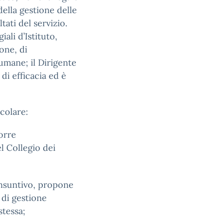
della gestione delle
tati del servizio.
ali d’Istituto,
one, di
umane; il Dirigente
 di efficacia ed è
icolare:
orre
el Collegio dei
onsuntivo, propone
 di gestione
stessa;