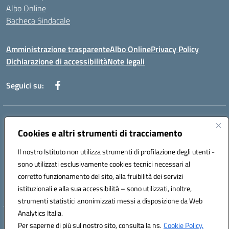
Albo Online
Bacheca Sindacale
Amministrazione trasparente
Albo Online
Privacy Policy
Dichiarazione di accessibilità
Note legali
Seguici su:
Indirizzo:
Via Martiri di Via Fani, 1 71122 Foggia
Centralino:
Cookies e altri strumenti di tracciamento
0881234514 - 0881752614 - 0881719420
Email:
fgps010008@istruzione.it
Il nostro Istituto non utilizza strumenti di profilazione degli utenti -
Posta elettronica certificata (PEC):
fgps010008@pec.istruzione.it
sono utilizzati esclusivamente cookies tecnici necessari al
Codice fiscale: 80003140714
corretto funzionamento del sito, alla fruibilità dei servizi
Codice meccanografico:
FGPS010008
istituzionali e alla sua accessibilità – sono utilizzati, inoltre,
strumenti statistici anonimizzati messi a disposizione da Web
Analytics Italia.
Hosting & Powered by 3D Solution S.r.l.
Per saperne di più sul nostro sito, consulta la ns.
Cookie Policy.