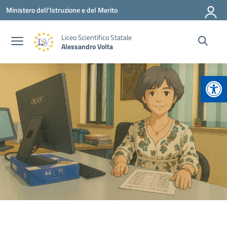
Vai ai contenuti
Vai al menu di navigazione
Vai al footer
Ministero dell'Istruzione e del Merito
Liceo Scientifico Statale
Alessandro Volta
Apr