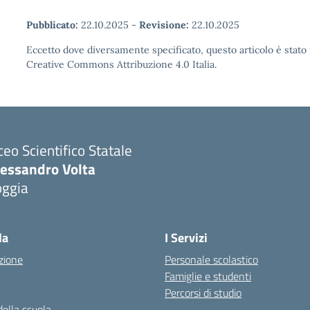
Pubblicato:
22.10.2025
-
Revisione:
22.10.2025
Eccetto dove diversamente specificato, questo articolo è stato 
Creative Commons Attribuzione 4.0 Italia.
ceo Scientifico Statale
lessandro Volta
oggia
Visita la pagina iniziale della scuola
la
I Servizi
zione
Personale scolastico
Famiglie e studenti
Percorsi di studio
della scuola