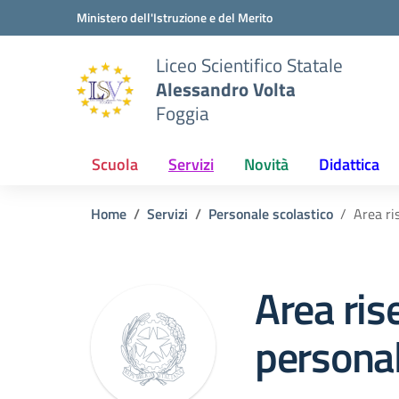
Vai ai contenuti
Vai al menu di navigazione
Vai al footer
Ministero dell'Istruzione e del Merito
Liceo Scientifico Statale
Alessandro Volta
Foggia
Scuola
Servizi
Novità
Didattica
Home
Servizi
Personale scolastico
Area ri
Area ris
persona