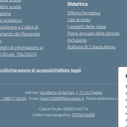
Didattica
della scuola
Offerta formativa
azione
Libri di testo
o scolastico
I progetti delle classi
sciplinare e Codice di
Piano annuale delle attività
mento del Personale
Inclusione
o
Bullismo & Cyberbullismo
lighi di Informazione ai
i (D.Lgs. 104/2022)
icy
Dichiarazione di accessibilità
Note legali
Indirizzo:
Via Martiri di Via Fani, 1 71122 Foggia
 - 0881719420
Email:
fgps010008@istruzione.it
Posta elettronica certifi
Codice fiscale: 80003140714
Codice meccanografico:
FGPS010008