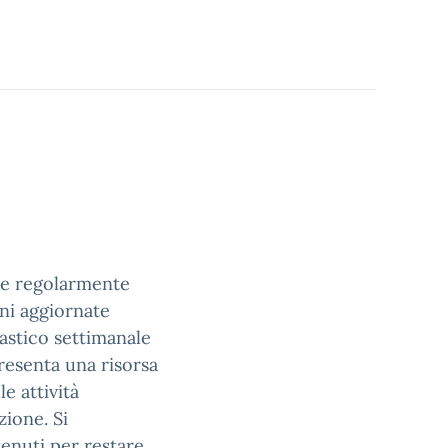
are regolarmente
oni aggiornate
lastico settimanale
resenta una risorsa
e attività
zione. Si
enuti per restare