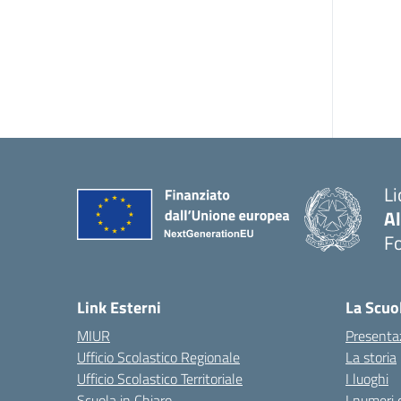
Li
A
F
— 
Link Esterni
La Scuo
MIUR
Presenta
Ufficio Scolastico Regionale
La storia
Ufficio Scolastico Territoriale
I luoghi
Scuola in Chiaro
I numeri 