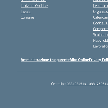
Iscrizioni On Line
Le carte 
Invalsi
Organizz
Comune
Calendari
Codice Di
Comporta
Scolastic
Nuovi obb
Lavorator
Amministrazione trasparente
Albo Online
Privacy Pol
Centralino:
0881234514 - 0881752614