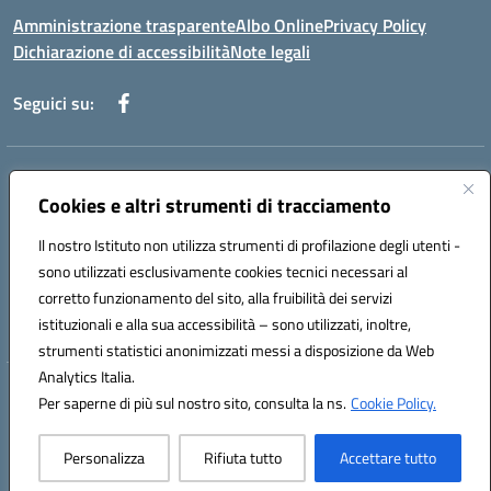
Amministrazione trasparente
Albo Online
Privacy Policy
Dichiarazione di accessibilità
Note legali
Seguici su:
Indirizzo:
Via Martiri di Via Fani, 1 71122 Foggia
Centralino:
Cookies e altri strumenti di tracciamento
0881234514 - 0881752614 - 0881719420
Email:
fgps010008@istruzione.it
Il nostro Istituto non utilizza strumenti di profilazione degli utenti -
Posta elettronica certificata (PEC):
fgps010008@pec.istruzione.it
sono utilizzati esclusivamente cookies tecnici necessari al
Codice fiscale: 80003140714
corretto funzionamento del sito, alla fruibilità dei servizi
Codice meccanografico:
FGPS010008
istituzionali e alla sua accessibilità – sono utilizzati, inoltre,
strumenti statistici anonimizzati messi a disposizione da Web
Analytics Italia.
Hosting & Powered by 3D Solution S.r.l.
Per saperne di più sul nostro sito, consulta la ns.
Cookie Policy.
Concept & Design by Designers Italia
Personalizza
Rifiuta tutto
Accettare tutto