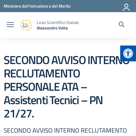
Vai ai contenuti
Vai al menu di navigazione
Vai al footer
Ministero dell'Istruzione e del Merito
Liceo Scientifico Statale
Alessandro Volta
Apr
SECONDO AVVISO INTERNO
RECLUTAMENTO
PERSONALE ATA –
Assistenti Tecnici – PN
21/27.
SECONDO AVVISO INTERNO RECLUTAMENTO