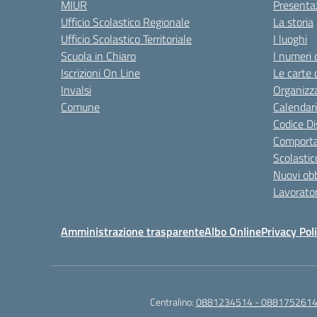
MIUR
Presenta
Ufficio Scolastico Regionale
La storia
Ufficio Scolastico Territoriale
I luoghi
Scuola in Chiaro
I numeri 
Iscrizioni On Line
Le carte 
Invalsi
Organizz
Comune
Calendari
Codice Di
Comporta
Scolastic
Nuovi obb
Lavorator
Amministrazione trasparente
Albo Online
Privacy Pol
Centralino:
0881234514 - 0881752614