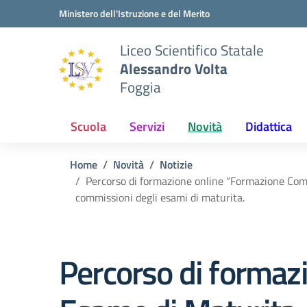
Vai ai contenuti
Vai al menu di navigazione
Vai al footer
Ministero dell'Istruzione e del Merito
Liceo Scientifico Statale
Alessandro Volta
Foggia
Scuola
Servizi
Novità
Didattica
Home
Novità
Notizie
Percorso di formazione online “Formazione Commi
commissioni degli esami di maturita.
Percorso di formaz