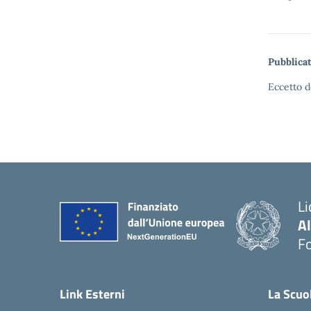
Pubblicat
Eccetto d
Li
A
F
— 
Link Esterni
La Scuo