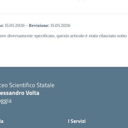
o:
15.05.2026
-
Revisione:
15.05.2026
ove diversamente specificato, questo articolo è stato rilasciato sott
ceo Scientifico Statale
lessandro Volta
oggia
Visita la pagina iniziale della scuola
la
I Servizi