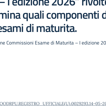
 I edizione 2026” rivolt
nomina quali componenti d
esami di maturita.
one Commissioni Esame di Maturita – I edizione 20
OODRPU.REGISTRO_UFFICIALE(U).0029293.14-05-2