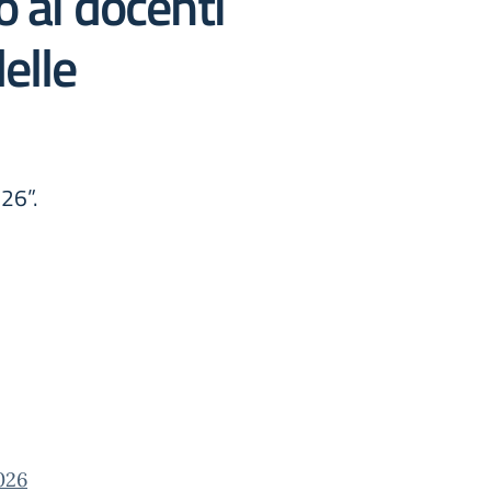
o ai docenti
elle
26”.
026