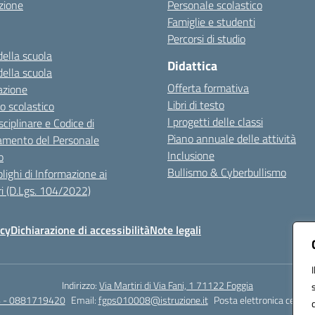
zione
Personale scolastico
Famiglie e studenti
Percorsi di studio
della scuola
Didattica
della scuola
Offerta formativa
azione
Libri di testo
o scolastico
I progetti delle classi
sciplinare e Codice di
Piano annuale delle attività
mento del Personale
Inclusione
o
Bullismo & Cyberbullismo
lighi di Informazione ai
i (D.Lgs. 104/2022)
icy
Dichiarazione di accessibilità
Note legali
Indirizzo:
Via Martiri di Via Fani, 1 71122 Foggia
 - 0881719420
Email:
fgps010008@istruzione.it
Posta elettronica certifi