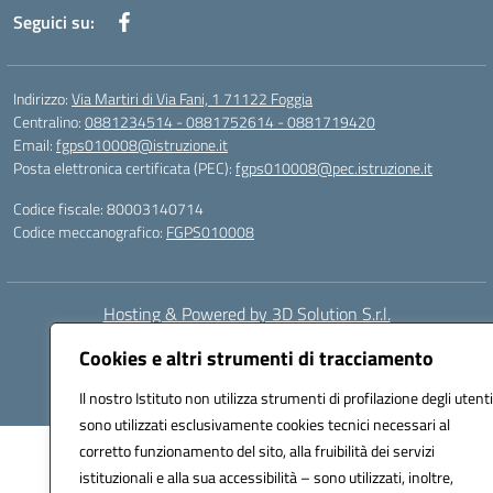
Seguici su:
Indirizzo:
Via Martiri di Via Fani, 1 71122 Foggia
Centralino:
0881234514 - 0881752614 - 0881719420
Email:
fgps010008@istruzione.it
Posta elettronica certificata (PEC):
fgps010008@pec.istruzione.it
Codice fiscale: 80003140714
Codice meccanografico:
FGPS010008
Hosting & Powered by 3D Solution S.r.l.
Concept & Design by Designers Italia
Cookies e altri strumenti di tracciamento
Il nostro Istituto non utilizza strumenti di profilazione degli utenti
sono utilizzati esclusivamente cookies tecnici necessari al
corretto funzionamento del sito, alla fruibilità dei servizi
istituzionali e alla sua accessibilità – sono utilizzati, inoltre,