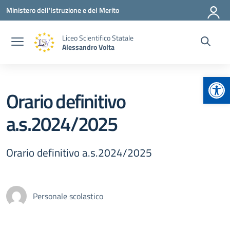
Vai ai contenuti
Vai al menu di navigazione
Vai al footer
Ministero dell'Istruzione e del Merito
Liceo Scientifico Statale
Alessandro Volta
Apr
Orario definitivo
a.s.2024/2025
Orario definitivo a.s.2024/2025
Personale scolastico