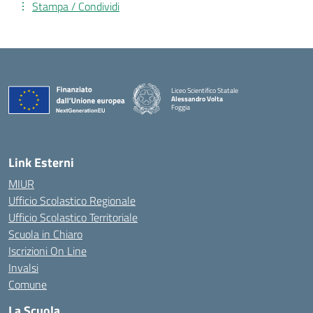
Stampa / Condividi
Liceo Scientifico Statale
Alessandro Volta
Foggia
— Visita la pagina iniziale della scuola
Link Esterni
MIUR
Ufficio Scolastico Regionale
Ufficio Scolastico Territoriale
Scuola in Chiaro
Iscrizioni On Line
Invalsi
Comune
La Scuola