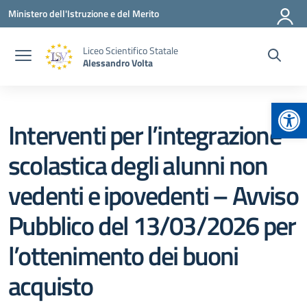
Vai ai contenuti
Vai al menu di navigazione
Vai al footer
Ministero dell'Istruzione e del Merito
Liceo Scientifico Statale
Alessandro Volta
Apr
Interventi per l’integrazione
scolastica degli alunni non
vedenti e ipovedenti – Avviso
Pubblico del 13/03/2026 per
l’ottenimento dei buoni
acquisto