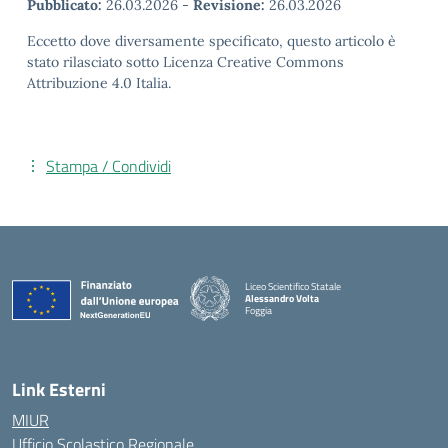
Pubblicato:
26.03.2026
-
Revisione:
26.03.2026
Eccetto dove diversamente specificato, questo articolo è
stato rilasciato sotto Licenza Creative Commons
Attribuzione 4.0 Italia.
Stampa / Condividi
Liceo Scientifico Statale
Alessandro Volta
Foggia
— Visita la pagina iniziale della scuola
Link Esterni
MIUR
Ufficio Scolastico Regionale