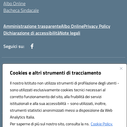
Albo Online
Bacheca Sindacale
Amministrazione trasparente
Albo Online
Privacy Policy
Dichiarazione di accessibilità
Note legali
Seguici su:
Indirizzo:
Via Martiri di Via Fani, 1 71122 Foggia
Centralino:
Cookies e altri strumenti di tracciamento
0881234514 - 0881752614 - 0881719420
Email:
fgps010008@istruzione.it
Il nostro Istituto non utilizza strumenti di profilazione degli utenti -
Posta elettronica certificata (PEC):
fgps010008@pec.istruzione.it
sono utilizzati esclusivamente cookies tecnici necessari al
Codice fiscale: 80003140714
corretto funzionamento del sito, alla fruibilità dei servizi
Codice meccanografico:
FGPS010008
istituzionali e alla sua accessibilità – sono utilizzati, inoltre,
strumenti statistici anonimizzati messi a disposizione da Web
Analytics Italia.
Hosting & Powered by 3D Solution S.r.l.
Per saperne di più sul nostro sito, consulta la ns.
Cookie Policy.