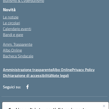
Bullismo & Cyberbullismo
Novità
Le notizie
Le circolari
Calendario eventi
Bandi e gare
Amm. Trasparente
Albo Online
Bacheca Sindacale
Amministrazione trasparente
Albo Online
Privacy Policy
Dichiarazione di accessibilità
Note legali
Seguici su:
Indirizzo:
Via Martiri di Via Fani, 1 71122 Foggia
Centralino:
0881234514 - 0881752614 - 0881719420