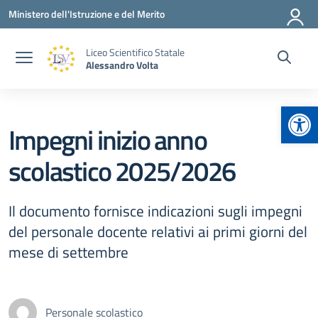
Vai ai contenuti
Vai al menu di navigazione
Vai al footer
Ministero dell'Istruzione e del Merito
Liceo Scientifico Statale
Alessandro Volta
Apr
Impegni inizio anno
scolastico 2025/2026
Il documento fornisce indicazioni sugli impegni
del personale docente relativi ai primi giorni del
mese di settembre
Personale scolastico