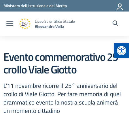
Vai ai contenuti
Vai al menu di navigazione
Vai al footer
Ministero dell'Istruzione e del Merito
Liceo Scientifico Statale
Alessandro Volta
Apr
Evento commemorativo 25°
crollo Viale Giotto
L'11 novembre ricorre il 25° anniversario del
crollo di Viale Giotto. Per fare memoria di quel
drammatico evento la nostra scuola animerà
un momento cittadino