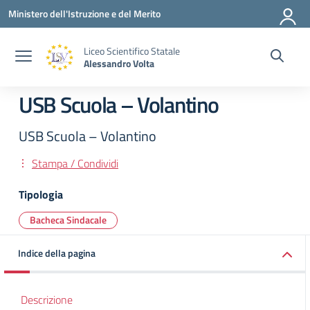
Vai ai contenuti
Vai al menu di navigazione
Vai al footer
Ministero dell'Istruzione e del Merito
Liceo Scientifico Statale
Alessandro Volta
USB Scuola – Volantino
USB Scuola – Volantino
Stampa / Condividi
Tipologia
Bacheca Sindacale
Indice della pagina
Descrizione