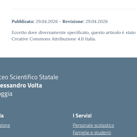
Pubblicato:
29.04.2026
-
Revisione:
29.04.2026
Eccetto dove diversamente specificato, questo articolo è stato 
Creative Commons Attribuzione 4.0 Italia.
ceo Scientifico Statale
lessandro Volta
oggia
Visita la pagina iniziale della scuola
la
I Servizi
zione
Personale scolastico
Famiglie e studenti