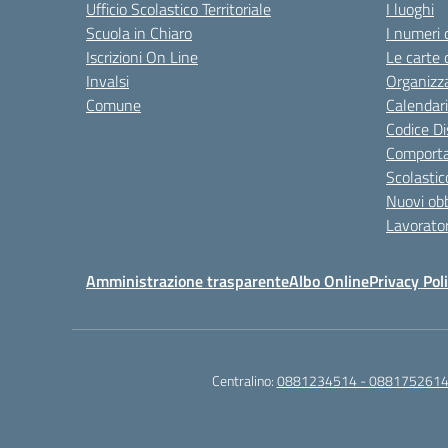
Ufficio Scolastico Territoriale
I luoghi
Scuola in Chiaro
I numeri 
Iscrizioni On Line
Le carte 
Invalsi
Organizz
Comune
Calendari
Codice Di
Comporta
Scolastic
Nuovi obb
Lavorator
Amministrazione trasparente
Albo Online
Privacy Pol
Centralino:
0881234514 - 0881752614