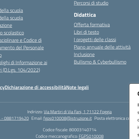
Percorsi di studio
della scuola
Didattica
della scuola
Offerta formativa
azione
Libri di testo
o scolastico
I progetti delle classi
sciplinare e Codice di
Piano annuale delle attività
mento del Personale
Inclusione
o
Bullismo & Cyberbullismo
lighi di Informazione ai
i (D.Lgs. 104/2022)
icy
Dichiarazione di accessibilità
Note legali
Indirizzo:
Via Martiri di Via Fani, 1 71122 Foggia
 - 0881719420
Email:
fgps010008@istruzione.it
Posta elettronica certifi
Codice fiscale: 80003140714
Codice meccanografico:
FGPS010008