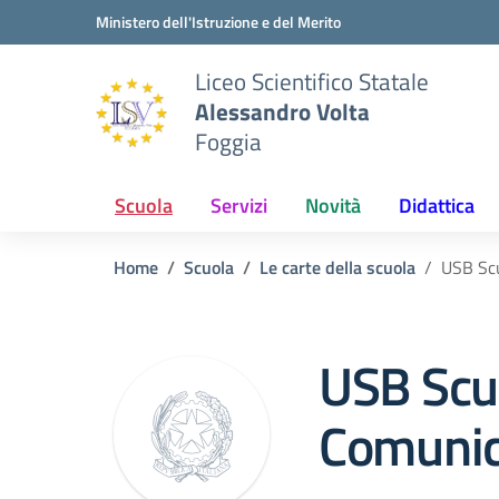
Vai ai contenuti
Vai al menu di navigazione
Vai al footer
Ministero dell'Istruzione e del Merito
Liceo Scientifico Statale
Alessandro Volta
Foggia
Scuola
Servizi
Novità
Didattica
Home
Scuola
Le carte della scuola
USB Scu
USB Scu
Comunic