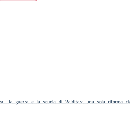
a__la_guerra_e_la_scuola_di_Valditara_una_sola_riforma_clas