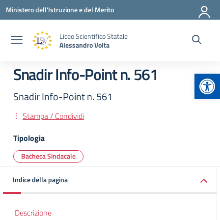
Vai ai contenuti
Vai al menu di navigazione
Vai al footer
Ministero dell'Istruzione e del Merito
Liceo Scientifico Statale
Alessandro Volta
Snadir Info-Point n. 561
Apr
Snadir Info-Point n. 561
Stampa / Condividi
Tipologia
Bacheca Sindacale
Indice della pagina
Descrizione