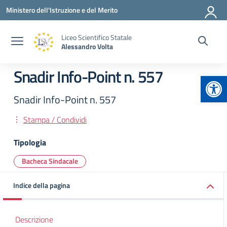
Vai ai contenuti
Vai al menu di navigazione
Vai al footer
Ministero dell'Istruzione e del Merito
Liceo Scientifico Statale
Alessandro Volta
Snadir Info-Point n. 557
Apr
Snadir Info-Point n. 557
Stampa / Condividi
Tipologia
Bacheca Sindacale
Indice della pagina
Descrizione