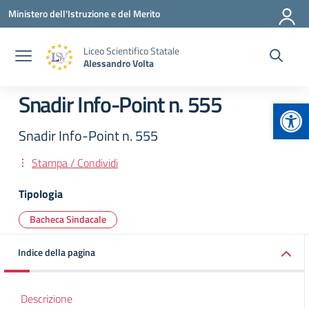
Vai ai contenuti
Vai al menu di navigazione
Vai al footer
Ministero dell'Istruzione e del Merito
Liceo Scientifico Statale
Alessandro Volta
Snadir Info-Point n. 555
Apr
Snadir Info-Point n. 555
Stampa / Condividi
Tipologia
Bacheca Sindacale
Indice della pagina
Descrizione