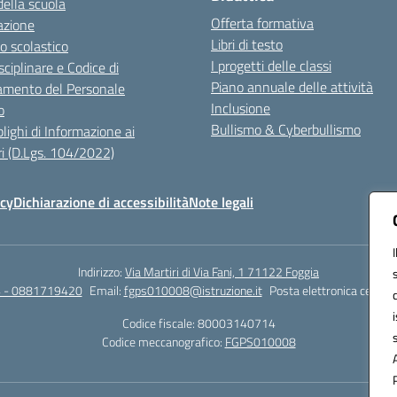
della scuola
Offerta formativa
azione
Libri di testo
o scolastico
I progetti delle classi
sciplinare e Codice di
Piano annuale delle attività
mento del Personale
Inclusione
o
Bullismo & Cyberbullismo
lighi di Informazione ai
i (D.Lgs. 104/2022)
icy
Dichiarazione di accessibilità
Note legali
Indirizzo:
Via Martiri di Via Fani, 1 71122 Foggia
 - 0881719420
Email:
fgps010008@istruzione.it
Posta elettronica certifi
Codice fiscale: 80003140714
Codice meccanografico:
FGPS010008