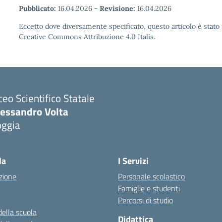
Pubblicato:
16.04.2026
-
Revisione:
16.04.2026
Eccetto dove diversamente specificato, questo articolo è stato 
Creative Commons Attribuzione 4.0 Italia.
ceo Scientifico Statale
lessandro Volta
oggia
Visita la pagina iniziale della scuola
la
I Servizi
zione
Personale scolastico
Famiglie e studenti
Percorsi di studio
della scuola
Didattica