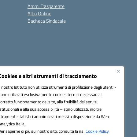
Amm. Trasparente
Albo Online
Bacheca Sindacale
Seguici su:
Cookies e altri strumenti di tracciamento
Il nostro Istituto non utilizza strumenti di profilazione degli utenti -
sono utilizzati esclusivamente cookies tecnici necessari al
cata (PEC):
fgps010008@pec.istruzione.it
corretto funzionamento del sito, alla fruibilità dei servizi
istituzionali e alla sua accessibilità – sono utilizzati, inoltre,
strumenti statistici anonimizzati messi a disposizione da Web
Analytics Italia.
Per saperne di più sul nostro sito, consulta la ns.
Cookie Policy.