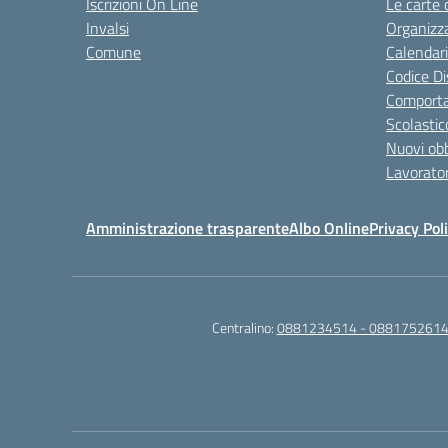
Iscrizioni On Line
Le carte 
Invalsi
Organizz
Comune
Calendari
Codice Di
Comporta
Scolastic
Nuovi obb
Lavorator
Amministrazione trasparente
Albo Online
Privacy Pol
Centralino:
0881234514 - 0881752614