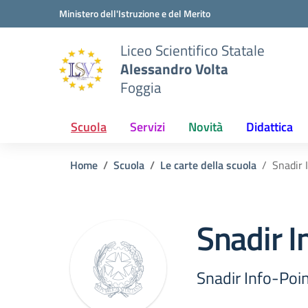
Vai ai contenuti
Vai al menu di navigazione
Vai al footer
Ministero dell'Istruzione e del Merito
Liceo Scientifico Statale
Alessandro Volta
Foggia
Scuola
Servizi
Novità
Didattica
Home
Scuola
Le carte della scuola
Snadir 
Snadir I
Snadir Info-Poin