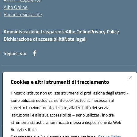
Albo Online
Bacheca Sindacale
Amministrazione trasparente
Albo Online
Privacy Policy
Dichiarazione di accessibilità
Note legali
Seguici su:
Indirizzo:
Via Martiri di Via Fani, 1 71122 Foggia
Centralino:
Cookies e altri strumenti di tracciamento
0881234514 - 0881752614 - 0881719420
Email:
fgps010008@istruzione.it
Il nostro Istituto non utilizza strumenti di profilazione degli utenti -
Posta elettronica certificata (PEC):
fgps010008@pec.istruzione.it
sono utilizzati esclusivamente cookies tecnici necessari al
Codice fiscale: 80003140714
corretto funzionamento del sito, alla fruibilità dei servizi
Codice meccanografico:
FGPS010008
istituzionali e alla sua accessibilità – sono utilizzati, inoltre,
strumenti statistici anonimizzati messi a disposizione da Web
Analytics Italia.
Hosting & Powered by 3D Solution S.r.l.
Per saperne di più sul nostro sito, consulta la ns.
Cookie Policy.