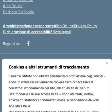
Albo Online
Bacheca Sindacale
Amministrazione trasparente
Albo Online
Privacy Policy
Dichiarazione di accessibilità
Note legali
Seguici su:
Indirizzo:
Via Martiri di Via Fani, 1 71122 Foggia
Centralino:
Cookies e altri strumenti di tracciamento
0881234514 - 0881752614 - 0881719420
Email:
fgps010008@istruzione.it
Il nostro Istituto non utilizza strumenti di profilazione degli utenti -
Posta elettronica certificata (PEC):
fgps010008@pec.istruzione.it
sono utilizzati esclusivamente cookies tecnici necessari al
Codice fiscale: 80003140714
corretto funzionamento del sito, alla fruibilità dei servizi
Codice meccanografico:
FGPS010008
istituzionali e alla sua accessibilità – sono utilizzati, inoltre,
strumenti statistici anonimizzati messi a disposizione da Web
Analytics Italia.
Hosting & Powered by 3D Solution S.r.l.
Per saperne di più sul nostro sito, consulta la ns.
Cookie Policy.