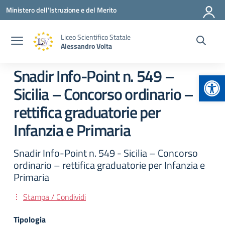
Vai ai contenuti
Vai al menu di navigazione
Vai al footer
Ministero dell'Istruzione e del Merito
Liceo Scientifico Statale
Alessandro Volta
Snadir Info-Point n. 549 –
Apr
Sicilia – Concorso ordinario –
rettifica graduatorie per
Infanzia e Primaria
Snadir Info-Point n. 549 - Sicilia – Concorso
ordinario – rettifica graduatorie per Infanzia e
Primaria
Stampa / Condividi
Tipologia