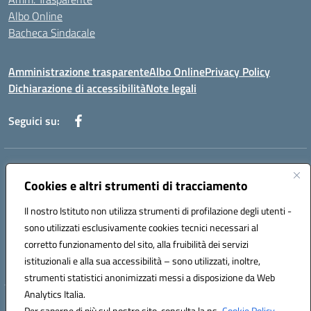
Albo Online
Bacheca Sindacale
Amministrazione trasparente
Albo Online
Privacy Policy
Dichiarazione di accessibilità
Note legali
Seguici su:
Indirizzo:
Via Martiri di Via Fani, 1 71122 Foggia
Centralino:
Cookies e altri strumenti di tracciamento
0881234514 - 0881752614 - 0881719420
Email:
fgps010008@istruzione.it
Il nostro Istituto non utilizza strumenti di profilazione degli utenti -
Posta elettronica certificata (PEC):
fgps010008@pec.istruzione.it
sono utilizzati esclusivamente cookies tecnici necessari al
Codice fiscale: 80003140714
corretto funzionamento del sito, alla fruibilità dei servizi
Codice meccanografico:
FGPS010008
istituzionali e alla sua accessibilità – sono utilizzati, inoltre,
strumenti statistici anonimizzati messi a disposizione da Web
Analytics Italia.
Hosting & Powered by 3D Solution S.r.l.
Per saperne di più sul nostro sito, consulta la ns.
Cookie Policy.