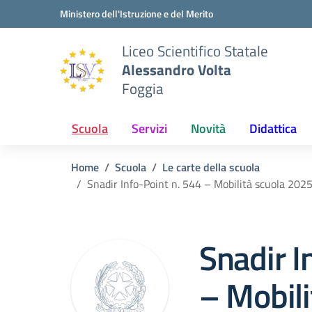
Vai ai contenuti
Vai al menu di navigazione
Vai al footer
Ministero dell'Istruzione e del Merito
Liceo Scientifico Statale
Alessandro Volta
Foggia
Scuola
Servizi
Novità
Didattica
Home
Scuola
Le carte della scuola
Snadir Info-Point n. 544 – Mobilità scuola 202
Snadir I
– Mobili