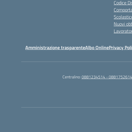
Codice Di
Comporta
Scolastic
Nuovi obb
Lavorator
Amministrazione trasparente
Albo Online
Privacy Pol
Centralino:
0881234514 - 0881752614