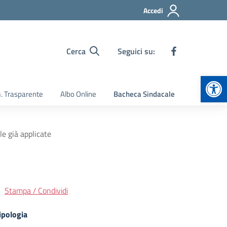
Accedi
Cerca
Seguici su:
Apr
 Trasparente
Albo Online
Bacheca Sindacale
e già applicate
Stampa / Condividi
ipologia