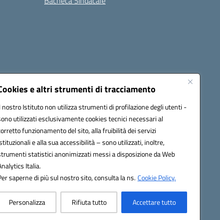
Bacheca Sindacale
Seguici su:
Cookies e altri strumenti di tracciamento
Il nostro Istituto non utilizza strumenti di profilazione degli utenti -
sono utilizzati esclusivamente cookies tecnici necessari al
cata (PEC):
fgps010008@pec.istruzione.it
corretto funzionamento del sito, alla fruibilità dei servizi
istituzionali e alla sua accessibilità – sono utilizzati, inoltre,
strumenti statistici anonimizzati messi a disposizione da Web
Analytics Italia.
Per saperne di più sul nostro sito, consulta la ns.
Cookie Policy.
Personalizza
Rifiuta tutto
Accettare tutto