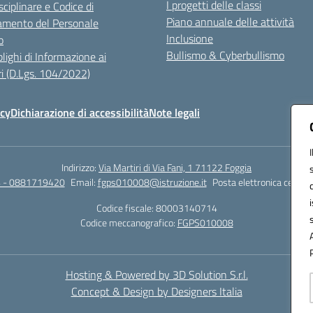
I progetti delle classi
sciplinare e Codice di
Piano annuale delle attività
mento del Personale
Inclusione
o
Bullismo & Cyberbullismo
lighi di Informazione ai
i (D.Lgs. 104/2022)
icy
Dichiarazione di accessibilità
Note legali
Indirizzo:
Via Martiri di Via Fani, 1 71122 Foggia
 - 0881719420
Email:
fgps010008@istruzione.it
Posta elettronica certifi
Codice fiscale: 80003140714
Codice meccanografico:
FGPS010008
Hosting & Powered by 3D Solution S.r.l.
Concept & Design by Designers Italia