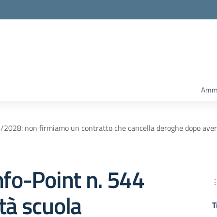
Amm.
5/2028: non firmiamo un contratto che cancella deroghe dopo averl
nfo-Point n. 544
tà scuola
T