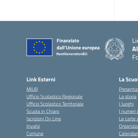
Li
A
F
— 
Link Esterni
La Scuo
MIUR
Presenta
Ufficio Scolastico Regionale
La storia
Ufficio Scolastico Territoriale
I luoghi
Scuola in Chiaro
I numeri 
Iscrizioni On Line
Le carte 
Invalsi
Organizz
Comune
Calendari