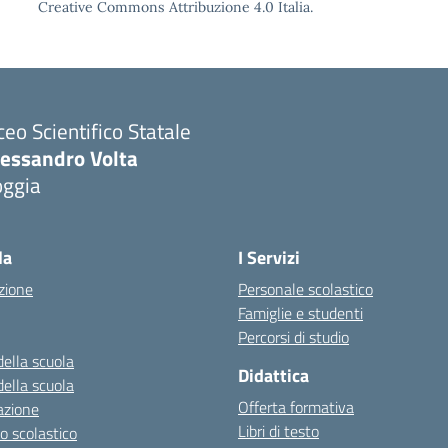
Creative Commons Attribuzione 4.0 Italia.
ceo Scientifico Statale
lessandro Volta
oggia
Visita la pagina iniziale della scuola
la
I Servizi
zione
Personale scolastico
Famiglie e studenti
Percorsi di studio
della scuola
Didattica
della scuola
Offerta formativa
azione
Libri di testo
o scolastico