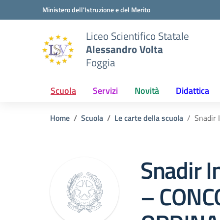
Vai ai contenuti
Vai al menu di navigazione
Vai al footer
Ministero dell'Istruzione e del Merito
Liceo Scientifico Statale
Alessandro Volta
Foggia
Scuola
Servizi
Novità
Didattica
Home
Scuola
Le carte della scuola
Snadir
Snadir I
– CONC