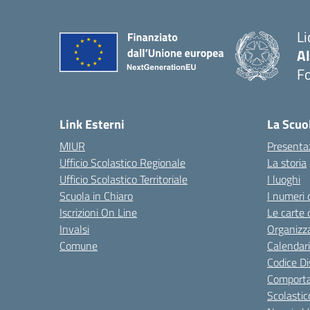
Li
A
F
— 
Link Esterni
La Scuo
MIUR
Presenta
Ufficio Scolastico Regionale
La storia
Ufficio Scolastico Territoriale
I luoghi
Scuola in Chiaro
I numeri 
Iscrizioni On Line
Le carte 
Invalsi
Organizz
Comune
Calendari
Codice Di
Comporta
Scolastic