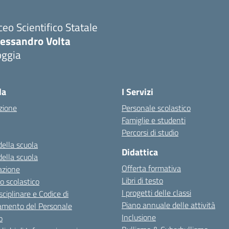
ceo Scientifico Statale
lessandro Volta
oggia
Visita la pagina iniziale della scuola
la
I Servizi
zione
Personale scolastico
Famiglie e studenti
Percorsi di studio
della scuola
Didattica
della scuola
Offerta formativa
azione
Libri di testo
o scolastico
I progetti delle classi
sciplinare e Codice di
Piano annuale delle attività
mento del Personale
Inclusione
o