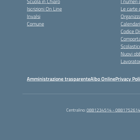
Scuola in Chiaro
I numeri 
Iscrizioni On Line
Le carte 
Invalsi
Organizz
Comune
Calendari
Codice Di
Comporta
Scolastic
Nuovi obb
Lavorator
Amministrazione trasparente
Albo Online
Privacy Pol
Centralino:
0881234514 - 0881752614