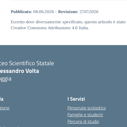
Pubblicato:
08.06.2026
-
Revisione:
27.07.2026
Eccetto dove diversamente specificato, questo articolo è stato 
Creative Commons Attribuzione 4.0 Italia.
ceo Scientifico Statale
lessandro Volta
oggia
Visita la pagina iniziale della scuola
la
I Servizi
zione
Personale scolastico
Famiglie e studenti
Percorsi di studio