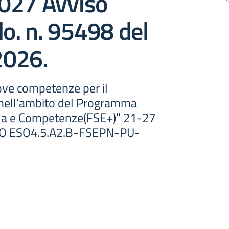
027 Avviso
lo. n. 95498 del
2026.
e competenze per il
nell’ambito del Programma
la e Competenze(FSE+)” 21-27
 ESO4.5.A2.B-FSEPN-PU-