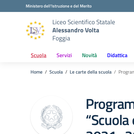
Vai ai contenuti
Vai al menu di navigazione
Vai al footer
Ministero dell'Istruzione e del Merito
Liceo Scientifico Statale
Alessandro Volta
Foggia
Scuola
Servizi
Novità
Didattica
Home
Scuola
Le carte della scuola
Program
Program
“Scuola