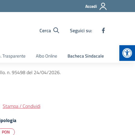
Accedi
Cerca
Seguici su:
Apr
 Trasparente
Albo Online
Bacheca Sindacale
lo. n. 95498 del 24/04/2026.
Stampa / Condividi
ipologia
PON