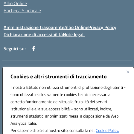
Albo Online
Bacheca Sindacale
Amministrazione trasparente
Albo Online
Privacy Policy
Dichiarazione di accessibilità
Note legali
Seguici su:
Indirizzo:
Via Martiri di Via Fani, 1 71122 Foggia
Centralino:
Cookies e altri strumenti di tracciamento
0881234514 - 0881752614 - 0881719420
Email:
fgps010008@istruzione.it
Il nostro Istituto non utilizza strumenti di profilazione degli utenti -
Posta elettronica certificata (PEC):
fgps010008@pec.istruzione.it
sono utilizzati esclusivamente cookies tecnici necessari al
Codice fiscale: 80003140714
corretto funzionamento del sito, alla fruibilità dei servizi
Codice meccanografico:
FGPS010008
istituzionali e alla sua accessibilità – sono utilizzati, inoltre,
strumenti statistici anonimizzati messi a disposizione da Web
Analytics Italia.
Hosting & Powered by 3D Solution S.r.l.
Per saperne di più sul nostro sito, consulta la ns.
Cookie Policy.