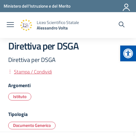
Vai ai contenuti
Vai al menu di navigazione
Vai al footer
Ministero dell'Istruzione e del Merito
Liceo Scientifico Statale
Alessandro Volta
Direttiva per DSGA
Apr
Direttiva per DSGA
Stampa / Condividi
Argomenti
Istituto
Tipologia
Documento Generico