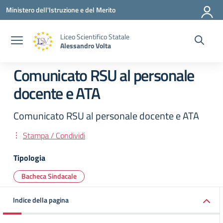
Vai ai contenuti
Vai al menu di navigazione
Vai al footer
Ministero dell'Istruzione e del Merito
Liceo Scientifico Statale
Alessandro Volta
Comunicato RSU al personale
docente e ATA
Comunicato RSU al personale docente e ATA
Stampa / Condividi
Tipologia
Bacheca Sindacale
Indice della pagina