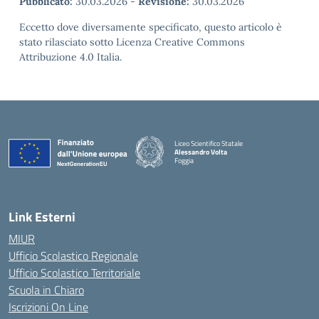
Pubblicato:
30.03.2026
-
Revisione:
30.03.2026
Eccetto dove diversamente specificato, questo articolo è
stato rilasciato sotto Licenza Creative Commons
Attribuzione 4.0 Italia.
Liceo Scientifico Statale
Alessandro Volta
Foggia
— Visita la pagina iniziale della scuola
Link Esterni
MIUR
Ufficio Scolastico Regionale
Ufficio Scolastico Territoriale
Scuola in Chiaro
Iscrizioni On Line