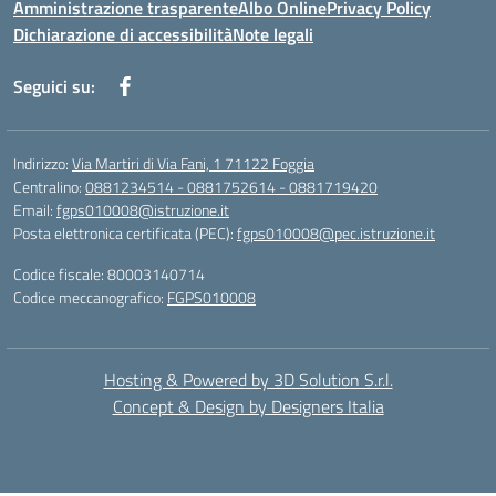
Amministrazione trasparente
Albo Online
Privacy Policy
Dichiarazione di accessibilità
Note legali
Seguici su:
Indirizzo:
Via Martiri di Via Fani, 1 71122 Foggia
Centralino:
0881234514 - 0881752614 - 0881719420
Email:
fgps010008@istruzione.it
Posta elettronica certificata (PEC):
fgps010008@pec.istruzione.it
Codice fiscale: 80003140714
Codice meccanografico:
FGPS010008
Hosting & Powered by 3D Solution S.r.l.
Concept & Design by Designers Italia