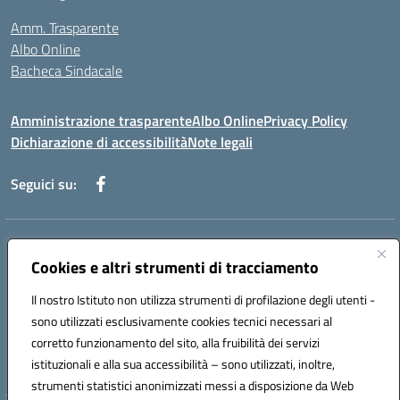
Amm. Trasparente
Albo Online
Bacheca Sindacale
Amministrazione trasparente
Albo Online
Privacy Policy
Dichiarazione di accessibilità
Note legali
Seguici su:
Indirizzo:
Via Martiri di Via Fani, 1 71122 Foggia
Centralino:
Cookies e altri strumenti di tracciamento
0881234514 - 0881752614 - 0881719420
Email:
fgps010008@istruzione.it
Il nostro Istituto non utilizza strumenti di profilazione degli utenti -
Posta elettronica certificata (PEC):
fgps010008@pec.istruzione.it
sono utilizzati esclusivamente cookies tecnici necessari al
Codice fiscale: 80003140714
corretto funzionamento del sito, alla fruibilità dei servizi
Codice meccanografico:
FGPS010008
istituzionali e alla sua accessibilità – sono utilizzati, inoltre,
strumenti statistici anonimizzati messi a disposizione da Web